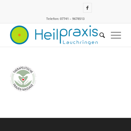
Telefon: 07741 – 9678513