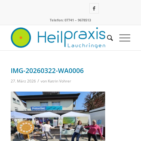
Telefon: 07741 – 9678513
IMG-20260322-WA0006
/
27. März 2026
von
Katrin Vohrer