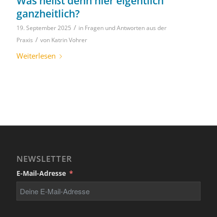
Was heißt denn hier eigentlich
ganzheitlich?
/
19. September 2025
in
Fragen und Antworten aus der
/
Praxis
von
Katrin Vohrer
Weiterlesen
NEWSLETTER
E-Mail-Adresse